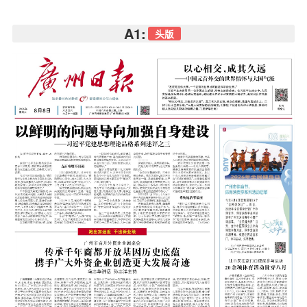
A1:
头版