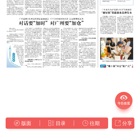
版面
目录
往期
分享