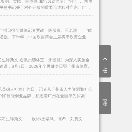
名润、贾政、陈薇薇 通讯员史伟宗）昨日，广州市
平总书记关于对外开放的重要论述和对广东、广州
日报全媒体记者贾政、陈薇薇、王名润 “欧
增强。下半年，中国欧盟商会主席将率欧资企业代
生谭斯文 通讯员穗体宣、朱珈慧）为深入实施全
上一版
设，8月7日，2026年全民健身日暨广州市体育
讯员穗人社宣）昨日，记者从广州市人力资源和社会
创”技能创业品牌，标志着广州在全国率先探索“技
下一版