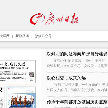
大洋网
新浪微博
微信公众号
以鲜明的问题导向加强自身建设
文/新华社记者董峻、张研、王秋韵 
建设长期执政的马克思主义政党，这是
党作为世界上最大的马克思主义执政党
以心相交，成其久远
“友谊可是件大事，一个友谊的世界才
外国友人的话，形容友谊的珍贵。在习近
础，是促进世界和平和发展的不竭动力，
传承千年商都开放基因历史底蕴