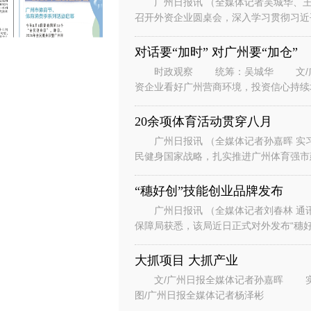
广州日报讯 （全媒体记者吴城华、王
召开外资企业圆桌会，深入学习贯彻习近
系列重要讲话重要指示精神，落实省委、
对话要“加时” 对广州要“加仓”
时政观察 统筹：吴城华 文/广州
资企业看好广州营商环境，投资信心持续
表团到访广州。” “华南美国
20余项体育活动贯穿八月
广州日报讯 （全媒体记者孙嘉晖 实习
民健身国家战略，扎实推进广州体育强市建
节、体育消费季系列活动在广州天河
“穗好创”技能创业品牌发布
广州日报讯 （全媒体记者刘春林 通
保障局获悉，该局近日正式对外发布“穗好
能培训+人才评价+创业孵化+场景
大抓项目 大抓产业
文/广州日报全媒体记者孙嘉晖 实习生谭斯文 设计/王紫凤、陈希、刘赞文
图/广州日报全媒体记者杨泽彬