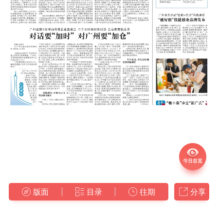
版面
目录
往期
分享