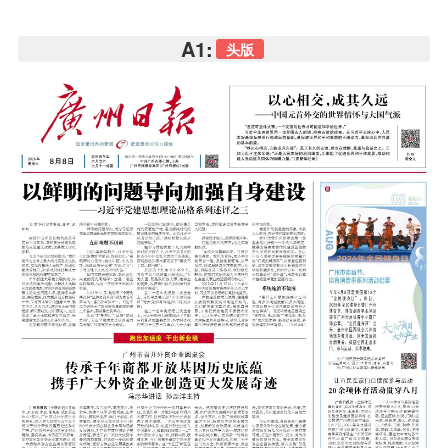
A1:
头版