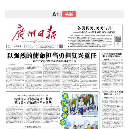
A1:
头版