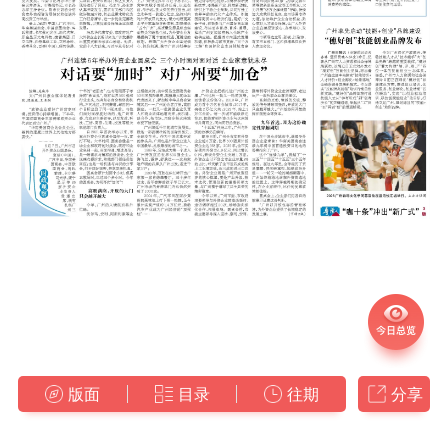
版面
目录
往期
分享