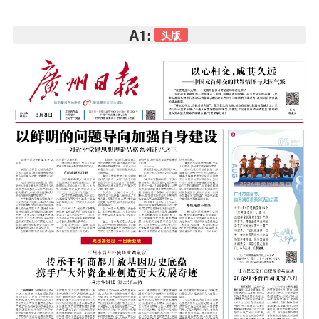
A1:
头版