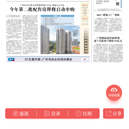
版面
目录
往期
分享