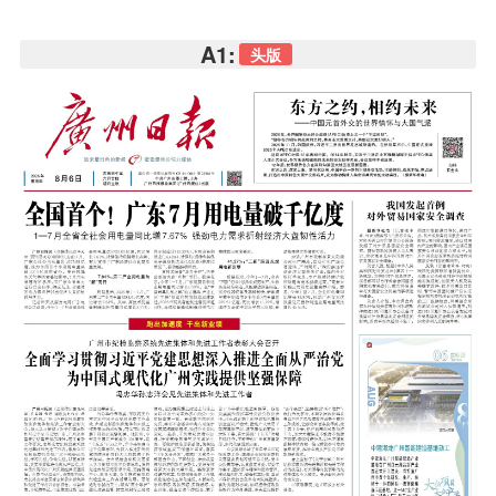
A1:
头版