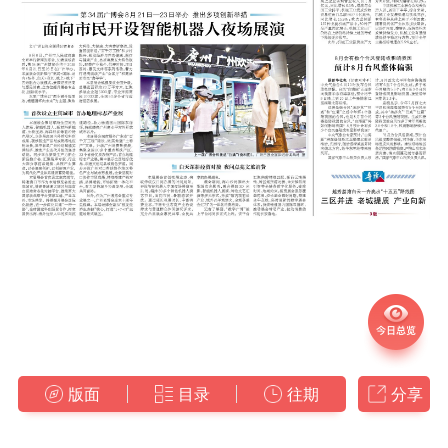
版面
目录
往期
分享