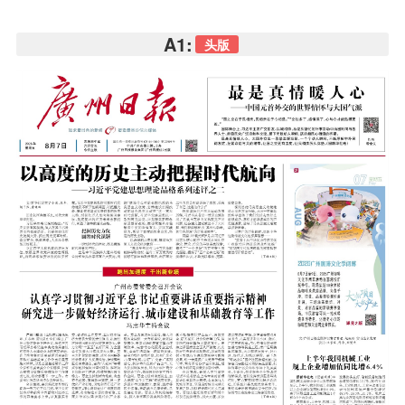
A1:
头版