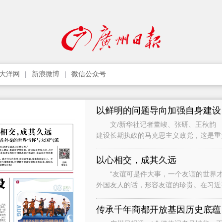
大洋网
新浪微博
微信公众号
以鲜明的问题导向加强自身建设
文/新华社记者董峻、张研、王秋韵 
建设长期执政的马克思主义政党，这是
党作为世界上最大的马克思主义执政党
以心相交，成其久远
“友谊可是件大事，一个友谊的世界才
外国友人的话，形容友谊的珍贵。在习近
础，是促进世界和平和发展的不竭动力，
传承千年商都开放基因历史底蕴