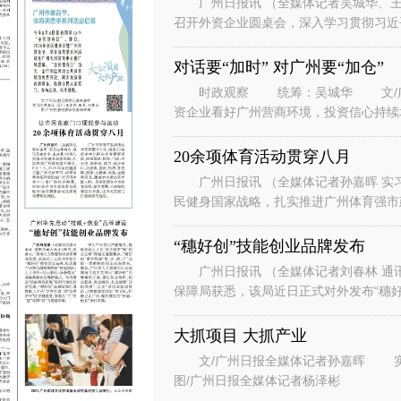
广州日报讯 （全媒体记者吴城华、王
召开外资企业圆桌会，深入学习贯彻习近
系列重要讲话重要指示精神，落实省委、
对话要“加时” 对广州要“加仓”
时政观察 统筹：吴城华 文/广州
资企业看好广州营商环境，投资信心持续
表团到访广州。” “华南美国
20余项体育活动贯穿八月
广州日报讯 （全媒体记者孙嘉晖 实习
民健身国家战略，扎实推进广州体育强市建
节、体育消费季系列活动在广州天河
“穗好创”技能创业品牌发布
广州日报讯 （全媒体记者刘春林 通
保障局获悉，该局近日正式对外发布“穗好
能培训+人才评价+创业孵化+场景
大抓项目 大抓产业
文/广州日报全媒体记者孙嘉晖 实习生谭斯文 设计/王紫凤、陈希、刘赞文
图/广州日报全媒体记者杨泽彬