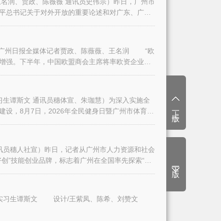
名润、贾政、陈薇薇 通讯员史伟宗）昨日，广州市
平总书记关于对外开放的重要论述和对广东、广州
日报全媒体记者贾政、陈薇薇、王名润 “欧
增强。下半年，中国欧盟商会主席将率欧资企业代
生谭斯文 通讯员穗体宣、朱珈慧）为深入实施全
上一版
设，8月7日，2026年全民健身日暨广州市体育
讯员穗人社宣）昨日，记者从广州市人力资源和社会
创”技能创业品牌，标志着广州在全国率先探索“技
下一版