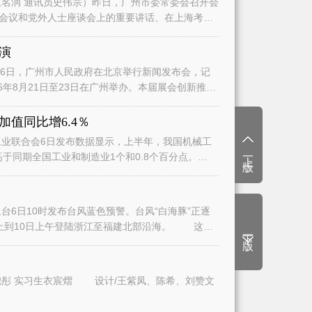
名润 通讯员史伟宗）昨日，广州市委常委会召开会
会议和党外人士座谈会上的重要讲话、在上海考察
演
日，广州市人民政府在北京举行新闻发布会，记
6年8月21日至23日在广州举办。本届展会创新推
值同比增6.4％
业联合会6日发布数据显示，上半年，我国机械工
上一版
高于同期全国工业和制造业1个和0.8个百分点。
6日10时发布台风蓝色预警。台风“白海豚”正逐
上到10日上午登陆浙江至福建北部沿海。 这将
下一版
文/广州日报全媒体记者曾繁莹、赵婉彤 实习生衣宸熠 设计/王紫凤、陈希、刘赞文