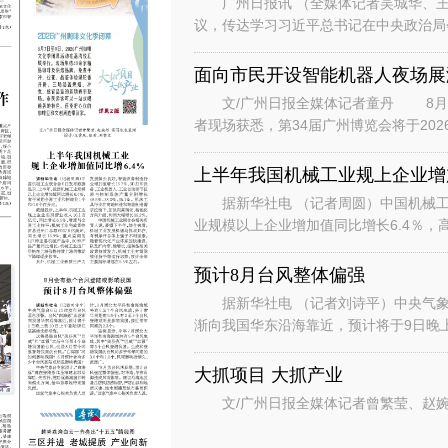
广州日报讯 （全媒体记者吴城华、王
议，传达学习习近平总书记在中央政治局
时的重要讲话重要指示和对基础教育工作
面向市民开设智能机器人夜场展
文/广州日报全媒体记者童丹 8月6
者现场获悉，第34届广州博览会将于202
行“主宾+国际、场内+场外、
上半年我国机械工业规上企业增加
据新华社电 （记者周圆）中国机械工
业规模以上企业增加值同比增长6.4％，
数据显示，上半年，机械工业规
预计8月台风整体偏强
据新华社电 （记者刘诗平）中央气象台
渐向我国华东沿海靠近，预计将于9日晚
是继台风“美莎克”“巴威”和“
大抓项目 大抓产业