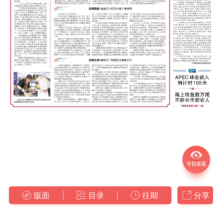
版面
目录
往期
分享