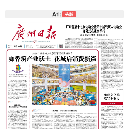
A1:
头版