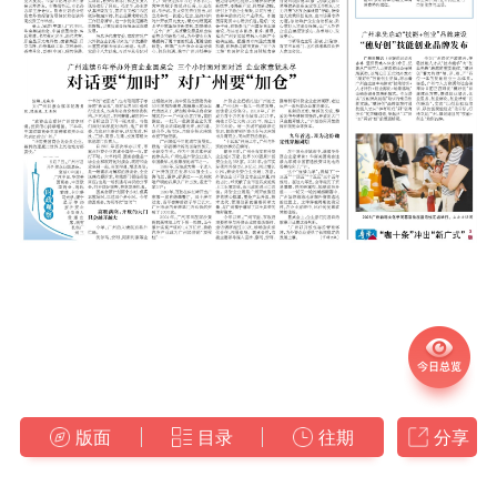
版面
目录
往期
分享