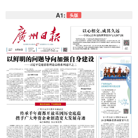
A1:
头版