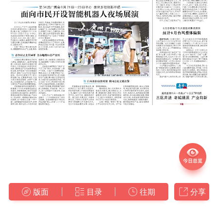
版面
目录
往期
分享