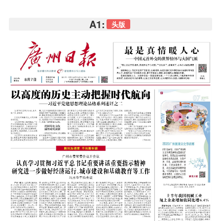
A1:
头版