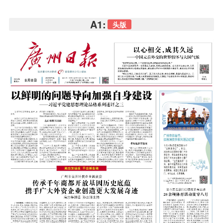
A1:
头版