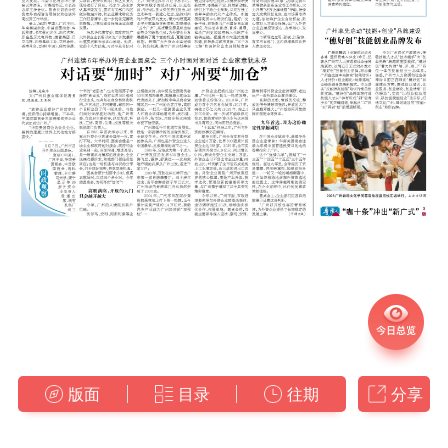
版面
目录
往期
分享