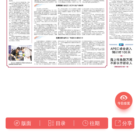
版面
目录
往期
分享