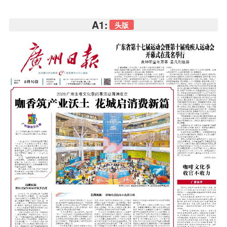
A1:
头版