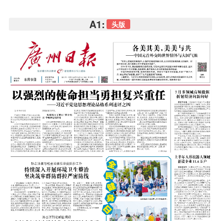
A1:
头版