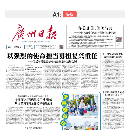
A1:
头版