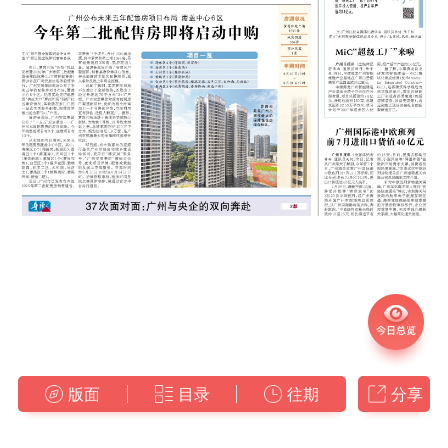
版面
目录
往期
分享