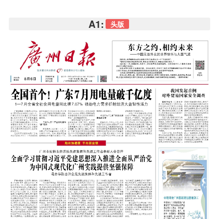
A1:
头版