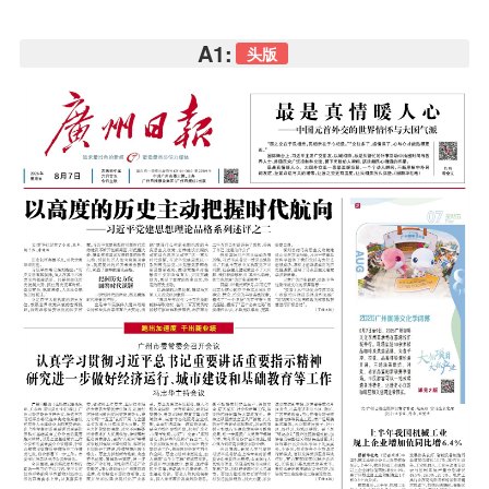
A1:
头版