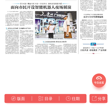
版面
目录
往期
分享