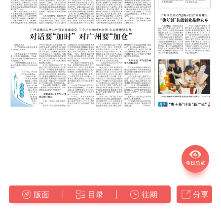
版面
目录
往期
分享