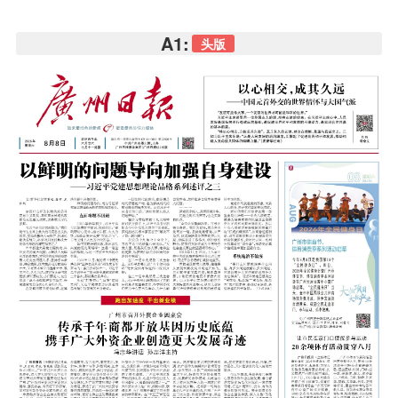
A1:
头版