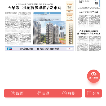
版面
目录
往期
分享