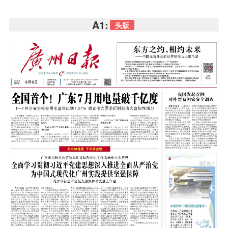
A1:
头版