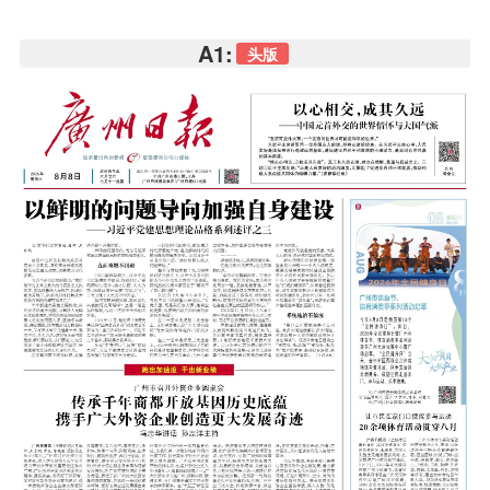
A1:
头版