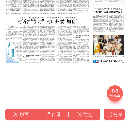
版面
目录
往期
分享