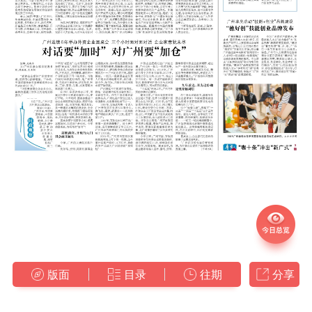
版面
目录
往期
分享