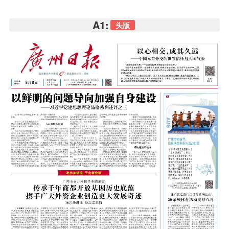
A1:
头版