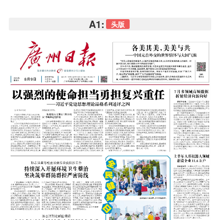
A1:
头版