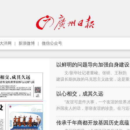
大洋网
新浪微博
微信公众号
以鲜明的问题导向加强自身建设
文/新华社记者董峻、张研、王秋韵 
建设长期执政的马克思主义政党，这是
党作为世界上最大的马克思主义执政党
以心相交，成其久远
“友谊可是件大事，一个友谊的世界才
外国友人的话，形容友谊的珍贵。在习近
础，是促进世界和平和发展的不竭动力，
传承千年商都开放基因历史底蕴