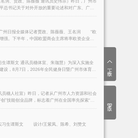
名润、贾政、陈薇薇 通讯员史伟宗）昨日，广州市
平总书记关于对外开放的重要论述和对广东、广州
日报全媒体记者贾政、陈薇薇、王名润 “欧
增强。下半年，中国欧盟商会主席将率欧资企业代
生谭斯文 通讯员穗体宣、朱珈慧）为深入实施全
上一版
设，8月7日，2026年全民健身日暨广州市体育
讯员穗人社宣）昨日，记者从广州市人力资源和社会
创”技能创业品牌，标志着广州在全国率先探索“技
下一版