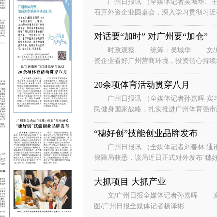
广州日报讯 （全媒体记者吴城华、王
召开外资企业圆桌会，深入学习贯彻习近
系列重要讲话重要指示精神，落实省委、
对话要“加时” 对广州要“加仓”
时政观察 统筹：吴城华 文/广州
资企业看好广州营商环境，投资信心持续
表团到访广州。” “华南美国
20余项体育活动贯穿八月
广州日报讯 （全媒体记者孙嘉晖 实习
民健身国家战略，扎实推进广州体育强市建
节、体育消费季系列活动在广州天河
“穗好创”技能创业品牌发布
广州日报讯 （全媒体记者刘春林 通
保障局获悉，该局近日正式对外发布“穗好
能培训+人才评价+创业孵化+场景
大抓项目 大抓产业
文/广州日报全媒体记者孙嘉晖 实习生谭斯文 设计/王紫凤、陈希、刘赞文
图/广州日报全媒体记者杨泽彬