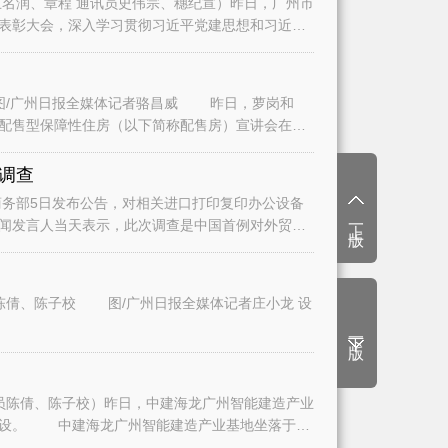
名润、章程 通讯员史伟宗、穗纪宣）昨日，广州市
表彰大会，深入学习贯彻习近平党建思想和习近平
/广州日报全媒体记者骆昌威 昨日，萝岗和
二批配售型保障性住房（以下简称配售房）宣讲会在广
调查
务部5日发布公告，对相关进口打印复印办公设备
上一版
闻发言人当天表示，此次调查是中国首例对外贸易
陈倩、陈子校 图/广州日报全媒体记者庄小龙 设
下一版
员陈倩、陈子校）昨日，中建海龙广州智能建造产业
建设。 中建海龙广州智能建造产业基地坐落于白