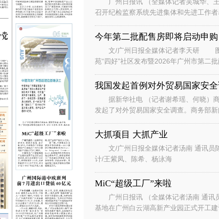
广州日报讯 （全媒体记者吴城华、王
召开纪检监察系统先进集体和先进工作者
总书记对广东、广州系列重要讲话重要指
今年第二批配售房即将启动申购
文/广州日报全媒体记者李天研 图
苑“四好”社区发布暨2026年广州市第
州安居生活体验馆举行。广州安居
我国发起首例对外贸易国家安全
据新华社电 （记者谢希瑶、何晓）商
发起了对外贸易国家安全调查。商务部新
国家安全调查。 发言人说，根据
大抓项目 大抓产业
文/广州日报全媒体记者汤南 通讯员
计/王紫凤、陈希、杨泳海
MiC“超级工厂”来啦
广州日报讯 （全媒体记者汤南 通讯
基地在广州白云湖高新产业园正式开工
云区白云湖街道，项目总投资约7.8