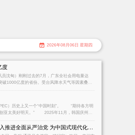
2026年08月06日 星期四
亿度
员沈甸）刚刚过去的7月，广东全社会用电量达
量突破1000亿度的省份。受台风降水天气等因素叠加
史上又一个“中国时刻”。 “期待各方明
2025年11月，韩国庆州，
全面学习贯彻习近平党建思想深入推进全面从严治党 为中国式现代化广州实践提供坚强保障