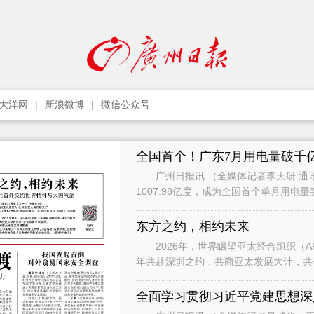
大洋网
新浪微博
微信公众号
全国首个！广东7月用电量破千
广州日报讯 （全媒体记者李天研 通讯
1007.98亿度，成为全国首个单月用电
影响，7月用电增速有所承压，
东方之约，相约未来
2026年，世界瞩望亚太经合组织（APEC）历
年共赴深圳之约，共商亚太发展大计，共创亚太美好明天。” 
习近平主席向世