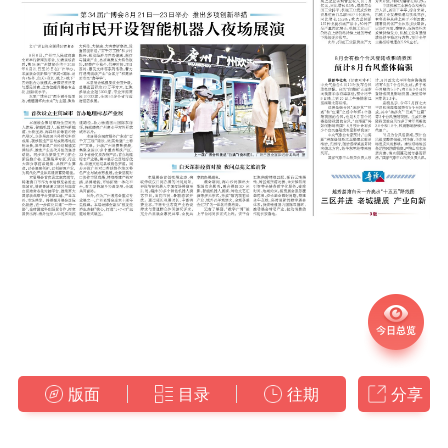
版面
目录
往期
分享