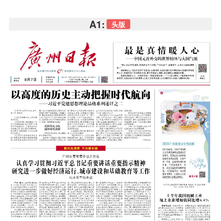
A1:
头版