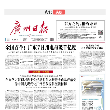
A1:
头版