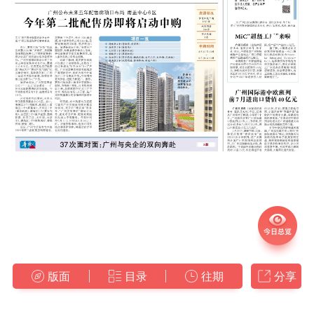
版面
目录
往期
分享