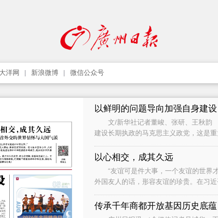
大洋网
新浪微博
微信公众号
以鲜明的问题导向加强自身建设
文/新华社记者董峻、张研、王秋韵 
建设长期执政的马克思主义政党，这是
党作为世界上最大的马克思主义执政党
以心相交，成其久远
“友谊可是件大事，一个友谊的世界才
外国友人的话，形容友谊的珍贵。在习近
础，是促进世界和平和发展的不竭动力，
传承千年商都开放基因历史底蕴