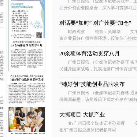
广州日报讯 （全媒体记者吴城华、王
召开外资企业圆桌会，深入学习贯彻习近
系列重要讲话重要指示精神，落实省委、
对话要“加时” 对广州要“加仓”
时政观察 统筹：吴城华 文/广州
资企业看好广州营商环境，投资信心持续
表团到访广州。” “华南美国
20余项体育活动贯穿八月
广州日报讯 （全媒体记者孙嘉晖 实习
民健身国家战略，扎实推进广州体育强市建
节、体育消费季系列活动在广州天河
“穗好创”技能创业品牌发布
广州日报讯 （全媒体记者刘春林 通
保障局获悉，该局近日正式对外发布“穗好
能培训+人才评价+创业孵化+场景
大抓项目 大抓产业
文/广州日报全媒体记者孙嘉晖 实习生谭斯文 设计/王紫凤、陈希、刘赞文
图/广州日报全媒体记者杨泽彬