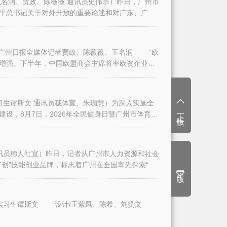
名润、贾政、陈薇薇 通讯员史伟宗）昨日，广州市
平总书记关于对外开放的重要论述和对广东、广州
日报全媒体记者贾政、陈薇薇、王名润 “欧
增强。下半年，中国欧盟商会主席将率欧资企业代
生谭斯文 通讯员穗体宣、朱珈慧）为深入实施全
上一版
设，8月7日，2026年全民健身日暨广州市体育
讯员穗人社宣）昨日，记者从广州市人力资源和社会
创”技能创业品牌，标志着广州在全国率先探索“技
下一版