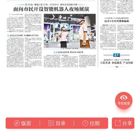
版面
目录
往期
分享