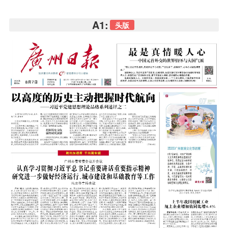
A1:
头版