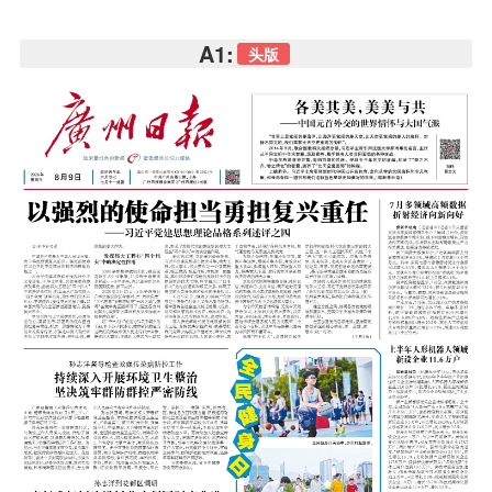
A1:
头版