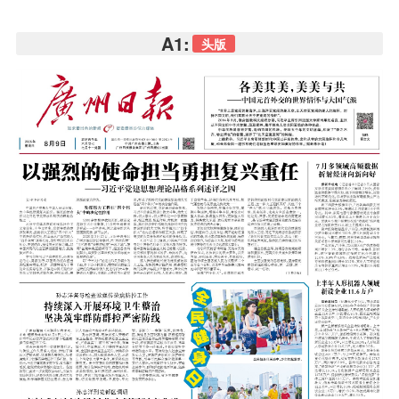
A1:
头版