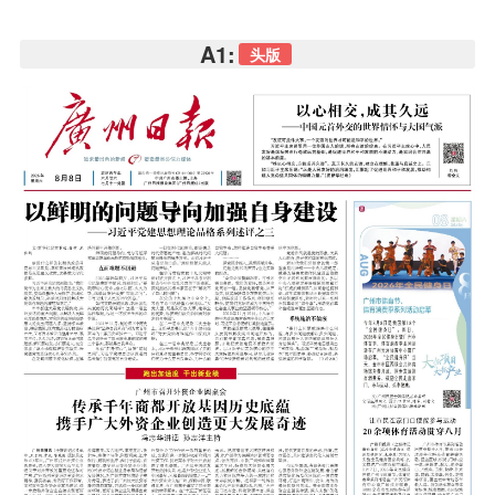
A1:
头版