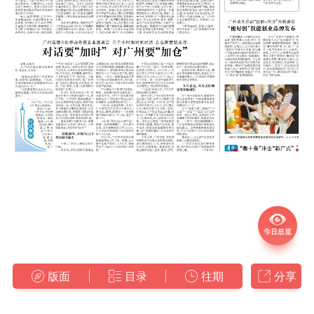
版面
目录
往期
分享