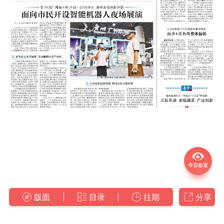
版面
目录
往期
分享