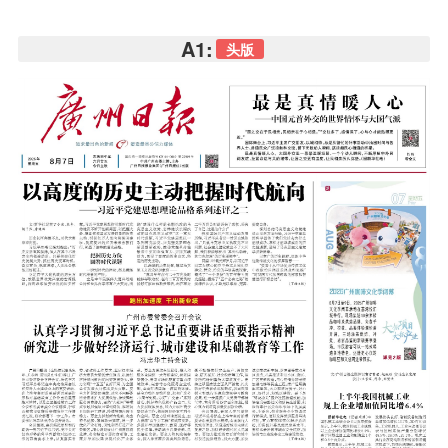
A1:
头版