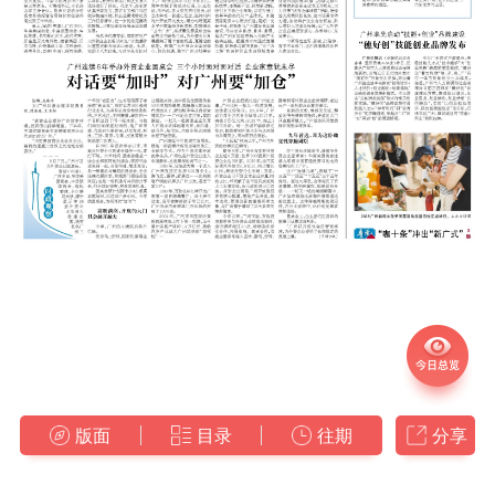
版面
目录
往期
分享