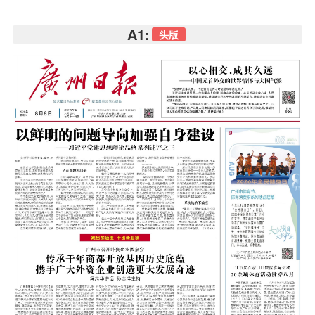
A1:
头版