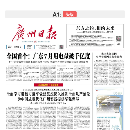
A1:
头版