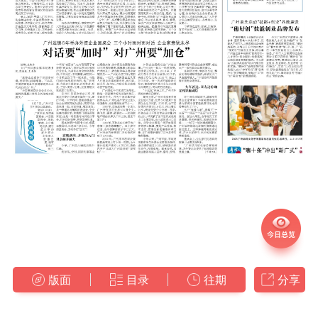
版面
目录
往期
分享