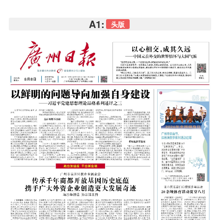
A1:
头版