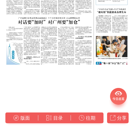
版面
目录
往期
分享