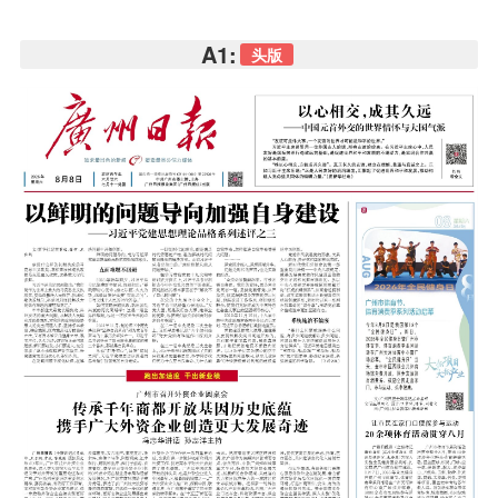
A1:
头版