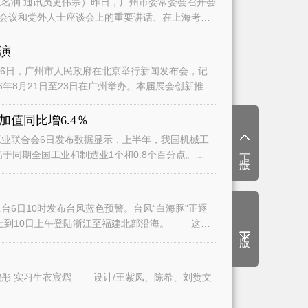
名润 通讯员史伟宗）昨日，广州市委常委会召开会
会议和党外人士座谈会上的重要讲话、在上海考察
演
日，广州市人民政府在北京举行新闻发布会，记
6年8月21日至23日在广州举办。本届展会创新推
值同比增6.4％
业联合会6日发布数据显示，上半年，我国机械工
上一版
高于同期全国工业和制造业1个和0.8个百分点。
6日10时发布台风蓝色预警。台风“白海豚”正逐
上到10日上午登陆浙江至福建北部沿海。 这将
下一版
文/广州日报全媒体记者曾繁莹、赵婉彤 实习生衣宸熠 设计/王紫凤、陈希、刘赞文