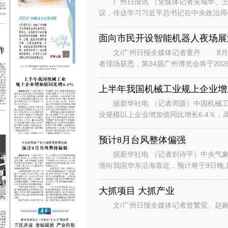
广州日报讯 （全媒体记者吴城华、王
议，传达学习习近平总书记在中央政治局
时的重要讲话重要指示和对基础教育工作
面向市民开设智能机器人夜场展
文/广州日报全媒体记者童丹 8月6
者现场获悉，第34届广州博览会将于202
行“主宾+国际、场内+场外、
上半年我国机械工业规上企业增加
据新华社电 （记者周圆）中国机械工
业规模以上企业增加值同比增长6.4％，
数据显示，上半年，机械工业规
预计8月台风整体偏强
据新华社电 （记者刘诗平）中央气象台
渐向我国华东沿海靠近，预计将于9日晚
是继台风“美莎克”“巴威”和“
大抓项目 大抓产业