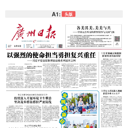
A1:
头版