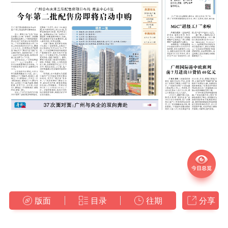
版面
目录
往期
分享