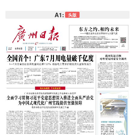
A1:
头版