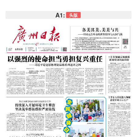
A1:
头版