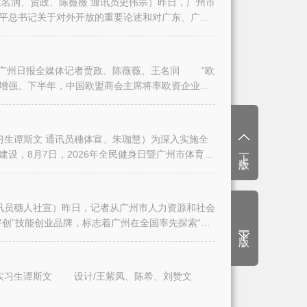
名润、贾政、陈薇薇 通讯员史伟宗）昨日，广州市
平总书记关于对外开放的重要论述和对广东、广州
日报全媒体记者贾政、陈薇薇、王名润 “欧
增强。下半年，中国欧盟商会主席将率欧资企业代
生谭斯文 通讯员穗体宣、朱珈慧）为深入实施全
上一版
设，8月7日，2026年全民健身日暨广州市体育
讯员穗人社宣）昨日，记者从广州市人力资源和社会
创”技能创业品牌，标志着广州在全国率先探索“技
下一版