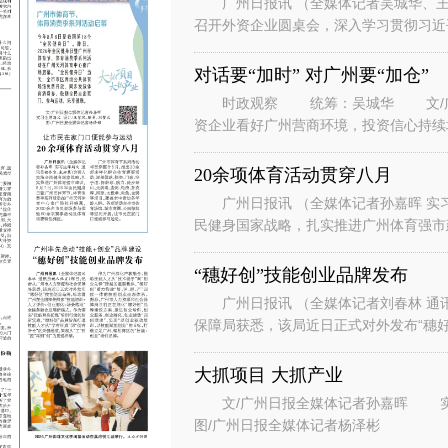
广州日报讯 （全媒体记者吴城华、王
召开外资企业圆桌会，深入学习贯彻习近
系列重要讲话重要指示精神，落实省委、
对话要“加时” 对广州要“加仓”
时政观察 统筹：吴城华 文/广州
资企业看好广州营商环境，投资信心持续
表团到访广州。” “华南美国
20余项体育活动贯穿八月
广州日报讯 （全媒体记者孙嘉晖 实习
民健身国家战略，扎实推进广州体育强市建
节、体育消费季系列活动在广州天河
“穗好创”技能创业品牌发布
广州日报讯 （全媒体记者刘春林 通
保障局获悉，该局近日正式对外发布“穗好
能培训+人才评价+创业孵化+场景
大抓项目 大抓产业
文/广州日报全媒体记者孙嘉晖 实习生谭斯文 设计/王紫凤、陈希、刘赞文
图/广州日报全媒体记者杨泽彬