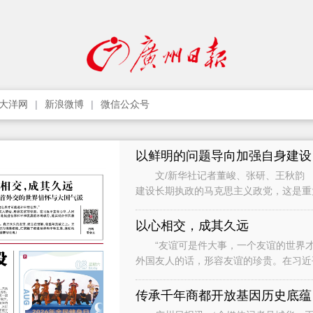
大洋网
新浪微博
微信公众号
以鲜明的问题导向加强自身建设
文/新华社记者董峻、张研、王秋韵 
建设长期执政的马克思主义政党，这是
党作为世界上最大的马克思主义执政党
以心相交，成其久远
“友谊可是件大事，一个友谊的世界才
外国友人的话，形容友谊的珍贵。在习近
础，是促进世界和平和发展的不竭动力，
传承千年商都开放基因历史底蕴