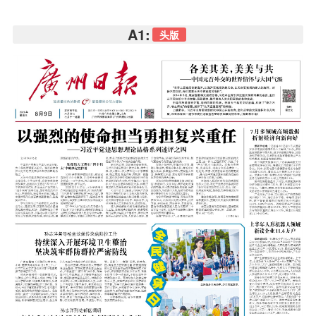
A1:
头版