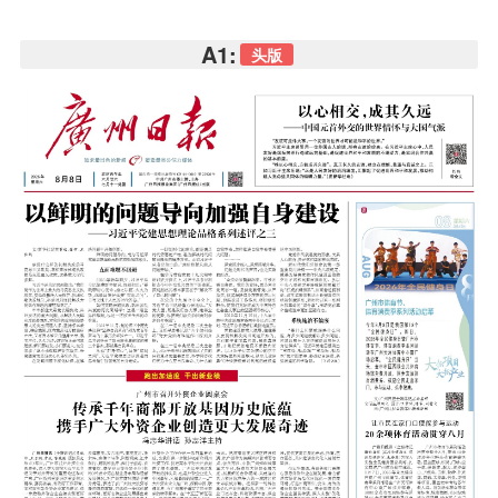
A1:
头版