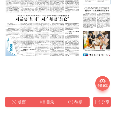
版面
目录
往期
分享