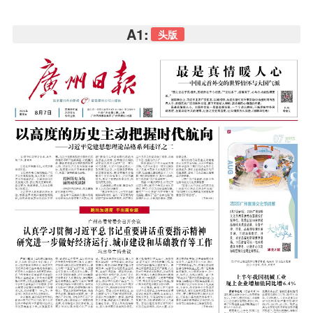
A1:
头版