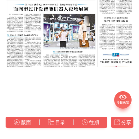
版面
目录
往期
分享