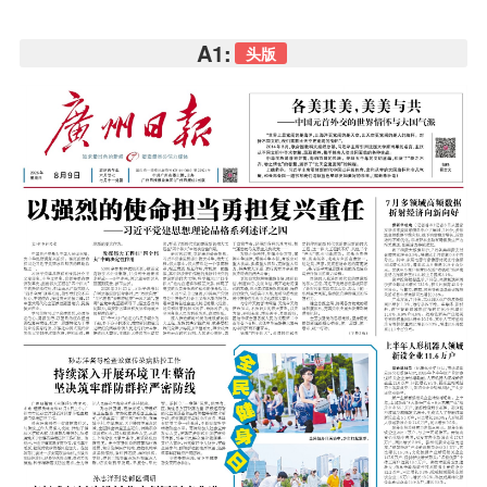
A1:
头版