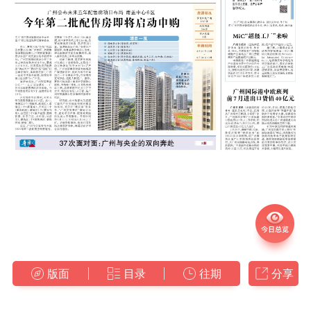
版面
目录
往期
分享