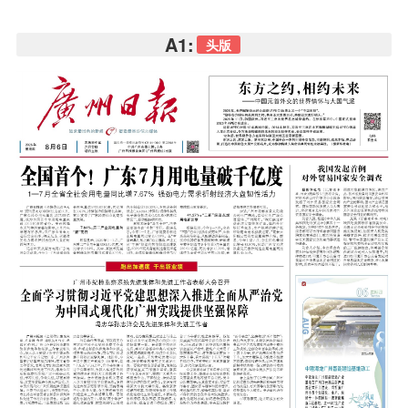
A1:
头版