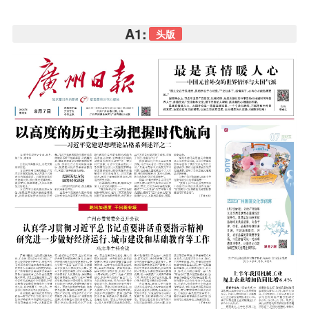
A1:
头版