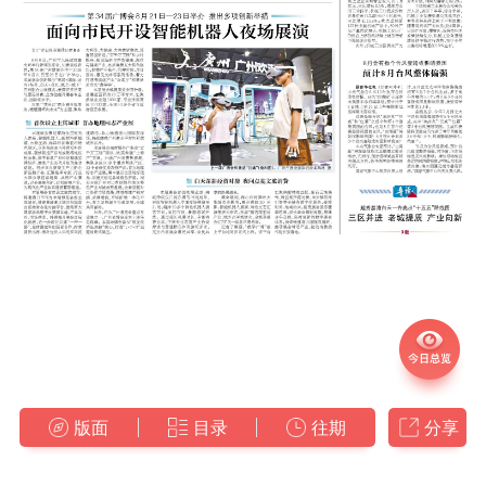
版面
目录
往期
分享