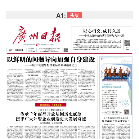
A1:
头版