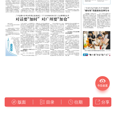
版面
目录
往期
分享