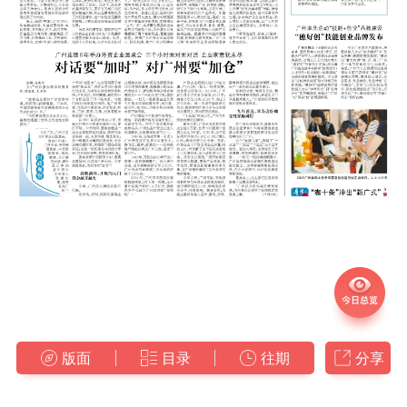
版面
目录
往期
分享