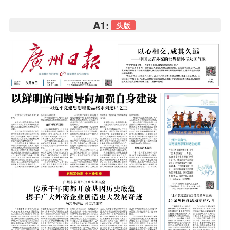
A1:
头版